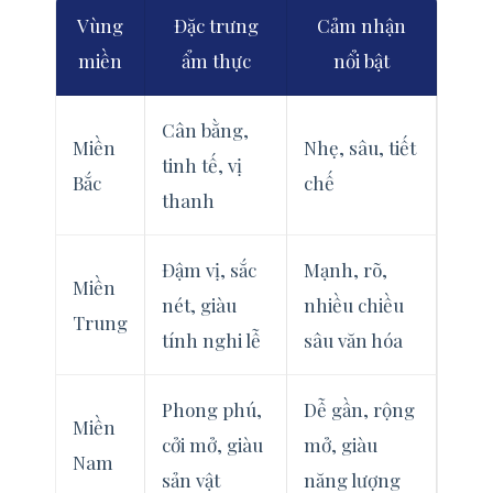
Vùng
Đặc trưng
Cảm nhận
miền
ẩm thực
nổi bật
Cân bằng,
Miền
Nhẹ, sâu, tiết
tinh tế, vị
Bắc
chế
thanh
Đậm vị, sắc
Mạnh, rõ,
Miền
nét, giàu
nhiều chiều
Trung
tính nghi lễ
sâu văn hóa
Phong phú,
Dễ gần, rộng
Miền
cởi mở, giàu
mở, giàu
Nam
sản vật
năng lượng