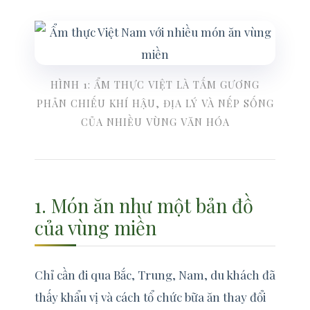
HÌNH 1: ẨM THỰC VIỆT LÀ TẤM GƯƠNG
PHẢN CHIẾU KHÍ HẬU, ĐỊA LÝ VÀ NẾP SỐNG
CỦA NHIỀU VÙNG VĂN HÓA
1. Món ăn như một bản đồ
của vùng miền
Chỉ cần đi qua Bắc, Trung, Nam, du khách đã
thấy khẩu vị và cách tổ chức bữa ăn thay đổi